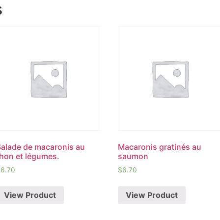
s
Salade de macaronis au
Macaronis gratinés au
thon et légumes.
saumon
$
6.70
$
6.70
View Product
View Product