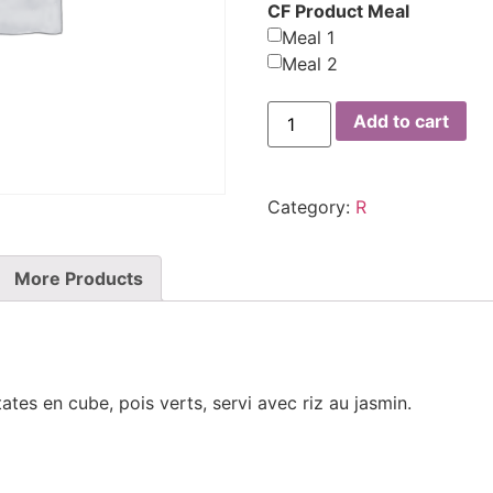
CF Product Meal
Meal 1
Meal 2
Add to cart
Category:
R
More Products
tates en cube, pois verts, servi avec riz au jasmin.