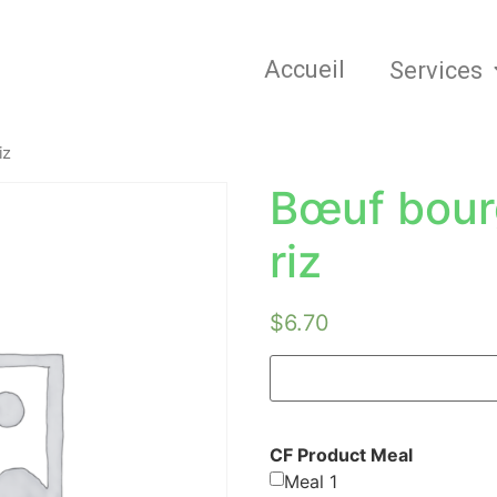
Accueil
Services
iz
Bœuf bour
riz
$
6.70
CF Product Meal
Meal 1