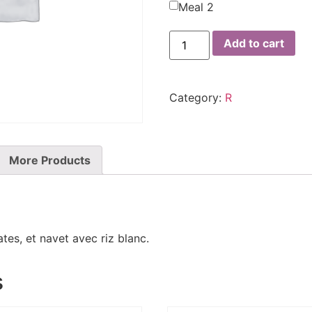
Meal 2
Add to cart
Category:
R
More Products
es, et navet avec riz blanc.
s