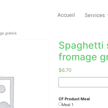
Accueil
Services
ge gratiné.
Spaghetti
fromage gr
$
6.70
CF Product Meal
Meal 1