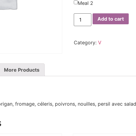
Meal 2
Add to cart
Category:
V
More Products
rigan, fromage, céleris, poivrons, nouilles, persil avec sala
s