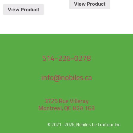
View Product
View Product
514-226-0278
info@nobiles.ca
3725 Rue Villeray
Montreal, QC H2A 1G3
© 2021–2026, Nobiles Le traiteur Inc.