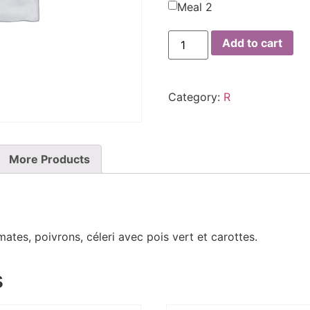
Meal 2
Add to cart
Category:
R
More Products
ates, poivrons, céleri avec pois vert et carottes.
s