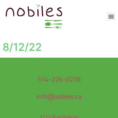
8/12/22
514-226-0278
info@nobiles.ca
3725 Rue Villeray