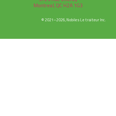
Montreal, QC H2A 1G3
© 2021–2026, Nobiles Le traiteur Inc.
rulet
gates
blackjack
casibom
casibom
casibom
casibom
casibom
selçuk
selçuksports
taraftarium24
justin
netspo
canlı
canlı
oyna
of
oyna
giriş
giriş
sports
tv
rtv
maç
maç
olympus
izle
izle