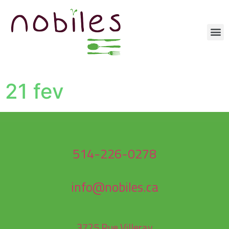
21 fev
514-226-0278
info@nobiles.ca
3725 Rue Villeray