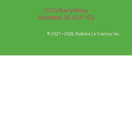
3725 Rue Villeray
Montreal, QC H2A 1G3
© 2021–2026, Nobiles Le traiteur Inc.
rulet
gates
blackjack
casibom
casibom
casibom
casibom
casibom
selçuk
selçuksports
taraftarium24
justin
netspo
canlı
canlı
oyna
of
oyna
giriş
giriş
sports
tv
rtv
maç
maç
olympus
izle
izle