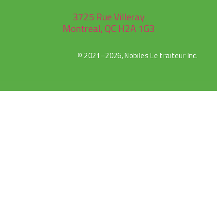
3725 Rue Villeray
Montreal, QC H2A 1G3
© 2021–2026, Nobiles Le traiteur Inc.
rulet
gates
blackjack
casibom
casibom
casibom
casibom
casibom
selçuk
selçuksports
taraftarium24
justin
netspo
canlı
canlı
oyna
of
oyna
giriş
giriş
sports
tv
rtv
maç
maç
olympus
izle
izle