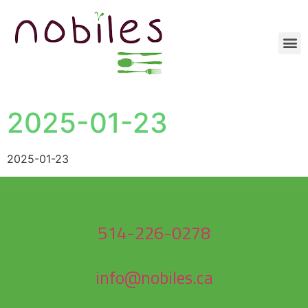
2025-01-23
2025-01-23
514-226-0278
info@nobiles.ca