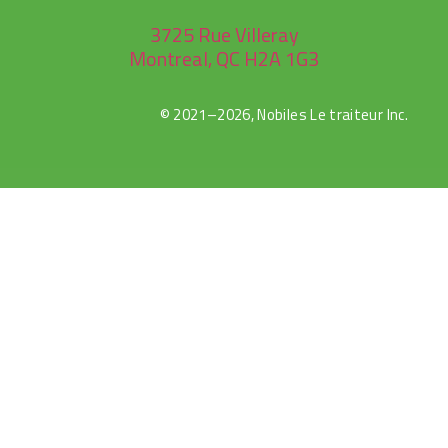
3725 Rue Villeray
Montreal, QC H2A 1G3
© 2021–2026, Nobiles Le traiteur Inc.
rulet
gates
blackjack
casibom
casibom
casibom
casibom
casibom
selçuk
selçuksports
taraftarium24
justin
netspo
canlı
canlı
oyna
of
oyna
giriş
giriş
sports
tv
rtv
maç
maç
olympus
izle
izle