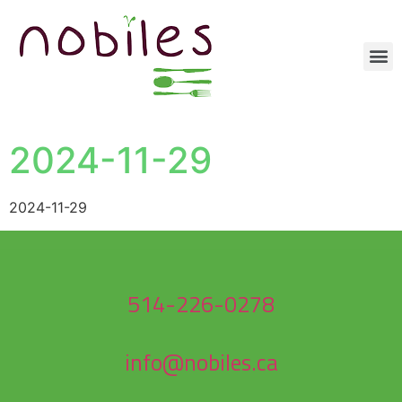
2024-11-29
2024-11-29
514-226-0278
info@nobiles.ca