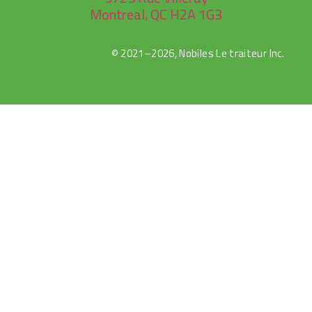
Montreal, QC H2A 1G3
© 2021–2026, Nobiles Le traiteur Inc.
rulet
gates
blackjack
casibom
casibom
casibom
casibom
casibom
selçuk
selçuksports
taraftarium24
justin
netspo
canlı
canlı
oyna
of
oyna
giriş
giriş
sports
tv
rtv
maç
maç
olympus
izle
izle