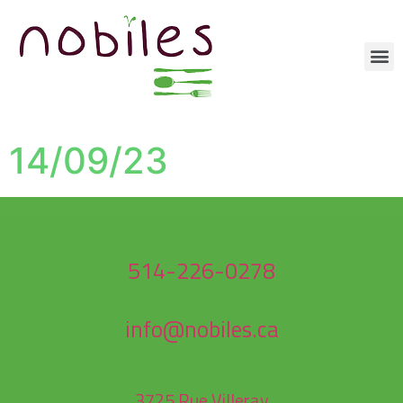
14/09/23
514-226-0278
info@nobiles.ca
3725 Rue Villeray