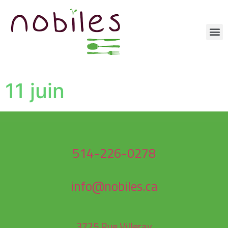
11 juin
514-226-0278
info@nobiles.ca
3725 Rue Villeray