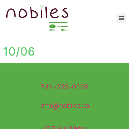
10/06
514-226-0278
info@nobiles.ca
3725 Rue Villeray