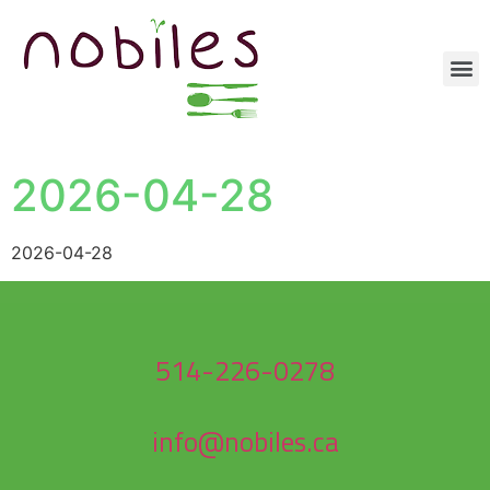
2026-04-28
2026-04-28
514-226-0278
info@nobiles.ca